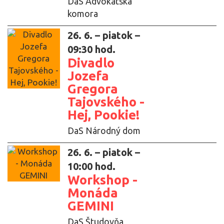
DaS Advokátska
komora
26. 6. – piatok –
09:30 hod.
Divadlo
Jozefa
Gregora
Tajovského -
Hej, Pookie!
DaS Národný dom
26. 6. – piatok –
10:00 hod.
Workshop -
Monáda
GEMINI
DaS Študovňa