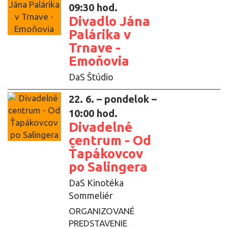
09:30 hod.
Divadlo Jána
Palárika v
Trnave -
Emoňovia
DaS Štúdio
22. 6. – pondelok –
10:00 hod.
Divadelné
centrum - Od
Ťapákovcov
po Salingera
DaS Kinotéka
Sommeliér
ORGANIZOVANÉ
PREDSTAVENIE