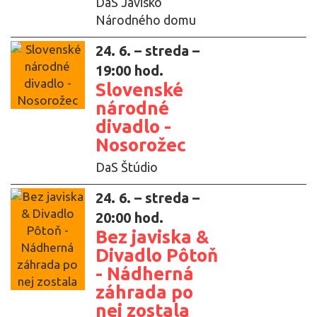
DaS Javisko
Národného domu
24. 6. – streda –
19:00 hod.
Slovenské
národné
divadlo -
Nosorožec
DaS Štúdio
24. 6. – streda –
20:00 hod.
Bez javiska &
Divadlo Pôtoň
- Nádherná
záhrada po
nej zostala