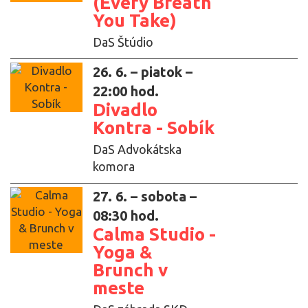
(Every Breath
You Take)
DaS Štúdio
26. 6. – piatok –
22:00 hod.
Divadlo
Kontra - Sobík
DaS Advokátska
komora
27. 6. – sobota –
08:30 hod.
Calma Studio -
Yoga &
Brunch v
meste