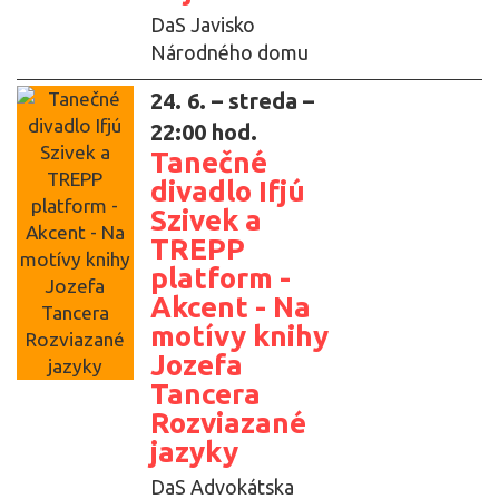
DaS Javisko
Národného domu
24. 6. – streda –
22:00 hod.
Tanečné
divadlo Ifjú
Szivek a
TREPP
platform -
Akcent - Na
motívy knihy
Jozefa
Tancera
Rozviazané
jazyky
DaS Advokátska