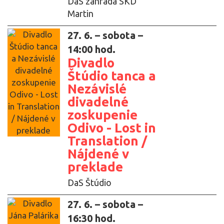
DaS záhrada SKD
Martin
27. 6. – sobota –
14:00 hod.
Divadlo
Štúdio tanca a
Nezávislé
divadelné
zoskupenie
Odivo - Lost in
Translation /
Nájdené v
preklade
DaS Štúdio
27. 6. – sobota –
16:30 hod.