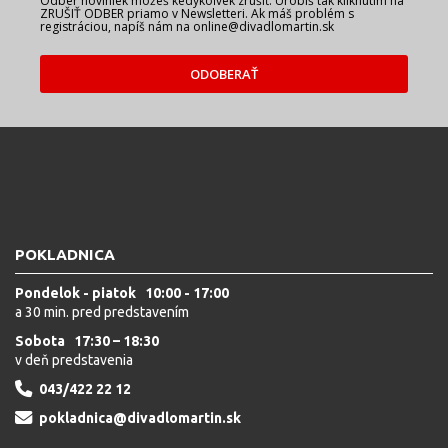
Odber noviniek môžeš kedykoľvek zrušiť. Urobíš tak kliknutím na
ZRUŠIŤ ODBER priamo v Newsletteri. Ak máš problém s
registráciou, napíš nám na online@divadlomartin.sk
ODOBERAŤ
POKLADNICA
Pondelok - piatok 10:00 - 17:00
a 30 min. pred predstavením
Sobota 17:30 – 18:30
v deň predstavenia
043/422 22 12
pokladnica@divadlomartin.sk