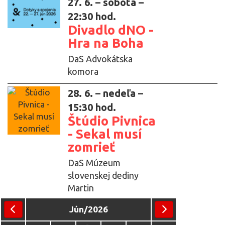
27. 6. – sobota –
22:30 hod.
Divadlo dNO -
Hra na Boha
DaS Advokátska
komora
28. 6. – nedeľa –
15:30 hod.
Štúdio Pivnica
- Sekal musí
zomrieť
DaS Múzeum
slovenskej dediny
Martin
Jún/2026