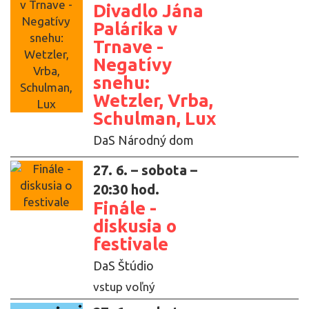
Divadlo Jána
Palárika v
Trnave -
Negatívy
snehu:
Wetzler, Vrba,
Schulman, Lux
DaS Národný dom
27. 6. – sobota –
20:30 hod.
Finále -
diskusia o
festivale
DaS Štúdio
vstup voľný