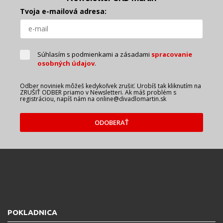
Tvoja e-mailová adresa:
Súhlasím s podmienkami a zásadami
spracovanie
osobných údajov
.
Odber noviniek môžeš kedykoľvek zrušiť. Urobíš tak kliknutím na
ZRUŠIŤ ODBER priamo v Newsletteri. Ak máš problém s
registráciou, napíš nám na online@divadlomartin.sk
ODOBERAŤ
POKLADNICA