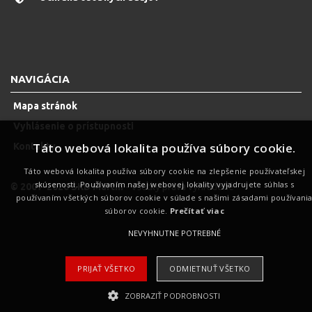
NAVIGÁCIA
Mapa stránok
Vyhlásenie o prístupnosti
Táto webová lokalita používa súbory cookie.
Kontakty
Táto webová lokalita používa súbory cookie na zlepšenie používateľskej
skúsenosti. Používaním našej webovej lokality vyjadrujete súhlas s
© 2007-2026 SKD Martin
- Všetky práva vyhradené
používaním všetkých súborov cookie v súlade s našimi zásadami používani
súborov cookie.
Prečítať viac
NEVYHNUTNE POTREBNÉ
PRIJAŤ VŠETKO
ODMIETNUŤ VŠETKO
ZOBRAZIŤ PODROBNOSTI