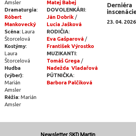
Amsler
Matej Babej
Derniéra
Dramaturgia
:
DOVOLENKÁRI
:
inscenácie
Róbert
Ján Dobrík
/
23. 04. 2026
Mankovecký
Lucia Jašková
Scéna
: Laura
RODIČIA
:
Štorcelová
Eva Gašparová
/
Kostýmy
:
František Výrostko
Laura
MUZIKANTI
:
Štorcelová
Tomáš Grega
/
Hudba
Nadežda Vladařová
(výber)
:
PÚTNIČKA
:
Marián
Barbora Palčíková
Amsler
Réžia
: Marián
Amsler
Newsletter SKD Martin