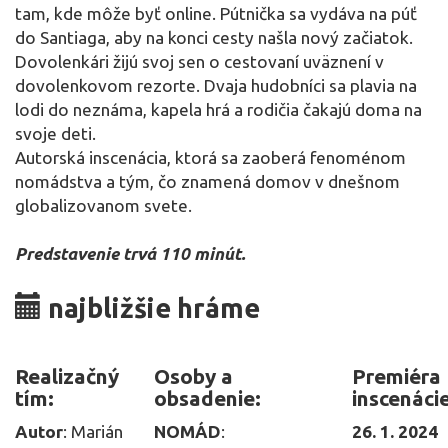
tam, kde môže byť online. Pútnička sa vydáva na púť
do Santiaga, aby na konci cesty našla nový začiatok.
Dovolenkári žijú svoj sen o cestovaní uväznení v
dovolenkovom rezorte. Dvaja hudobníci sa plavia na
lodi do neznáma, kapela hrá a rodičia čakajú doma na
svoje deti.
Autorská inscenácia, ktorá sa zaoberá fenoménom
nomádstva a tým, čo znamená domov v dnešnom
globalizovanom svete.
Predstavenie trvá 110 minút.
najbližšie hráme
Realizačný
Osoby a
Premiéra
tím:
obsadenie:
inscenácie
Autor
: Marián
NOMÁD
:
26. 1. 2024