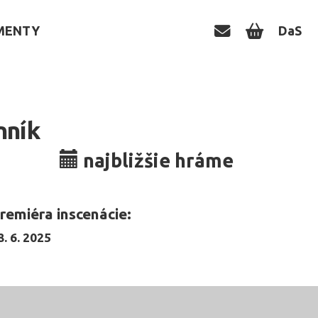
MENTY
DaS
nník
najbližšie hráme
remiéra inscenácie:
8. 6. 2025