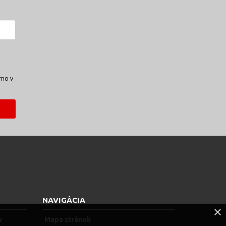
amo v
NAVIGÁCIA
×
v
Mapa stránok