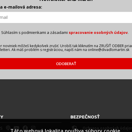
a e-mailová adresa:
Súhlasím s podmienkami a zásadami
spracovanie osobných údajov
.
 noviniek môžeš kedykoľvek zrušiť. Urobíš tak kliknutím na ZRUŠIŤ ODBER pri
etteri. Ak máš problém s registráciou, napíš nám na online@divadlomartin.sk
ODOBERAŤ
Y
BEZPEČNOSŤ
S
Ochrana osobných údajo
Táto webová lokalita používa súbory cookie.