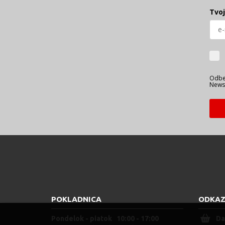
Tvoj
Odber
Newsl
POKLADNICA
ODKAZ
Pondelok - piatok 10:00 - 17:00
Da