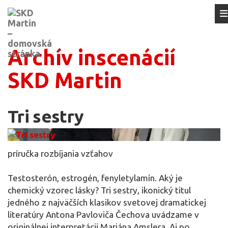
Archív inscenácií
SKD Martin
Tri sestry
príručka rozbíjania vzťahov
Testosterón, estrogén, fenyletylamín. Aký je
chemický vzorec lásky? Tri sestry, ikonický titul
jedného z najväčších klasikov svetovej dramatickej
literatúry Antona Pavloviča Čechova uvádzame v
originálnej interpretácii Mariána Amslera. Aj po