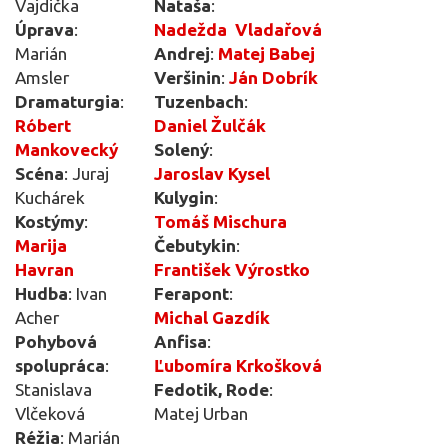
Vajdička
Nataša
:
Úprava
:
Nadežda Vladařová
Marián
Andrej
:
Matej Babej
Amsler
Veršinin
:
Ján Dobrík
Dramaturgia
:
Tuzenbach
:
Róbert
Daniel Žulčák
Mankovecký
Solený
:
Scéna
: Juraj
Jaroslav Kysel
Kuchárek
Kulygin
:
Kostýmy
:
Tomáš Mischura
Marija
Čebutykin
:
Havran
František Výrostko
Hudba
: Ivan
Ferapont
:
Acher
Michal Gazdík
Pohybová
Anfisa
:
spolupráca
:
Ľubomíra Krkošková
Stanislava
Fedotik, Rode
:
Vlčeková
Matej Urban
Réžia
: Marián