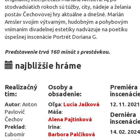
stodvadsiatich rokoch sú túžby, city, nádeje a želania
postáv Čechovovej hry aktuálne a dnešné. Marián
Amsler svojim výtvarným, hudobným a pohybovým
vnímaním divadelnej estetiky nadväzuje na poetiku
úspešnej inscenácie Portrét Doriana G.
Predstavenie trvá 160 minút s prestávkou.
najbližšie hráme
Realizačný
Osoby a
Premiéra
tím:
obsadenie:
inscenácie
Autor
: Anton
Oľga
:
Lucia Jašková
12. 11. 2021
Pavlovič
Máša
:
Derniéra
Čechov
Alena Pajtinková
inscenácie
Preklad
:
Irina
:
14. 02. 2024
Ľubomír
Barbora Palčíková