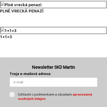
PLNÉ VRECKÁ PENAZÍ
1+1=3
Newsletter SKD Martin
Tvoja e-mailová adresa:
Súhlasím s podmienkami a zásadami
spracovanie
osobných údajov
.