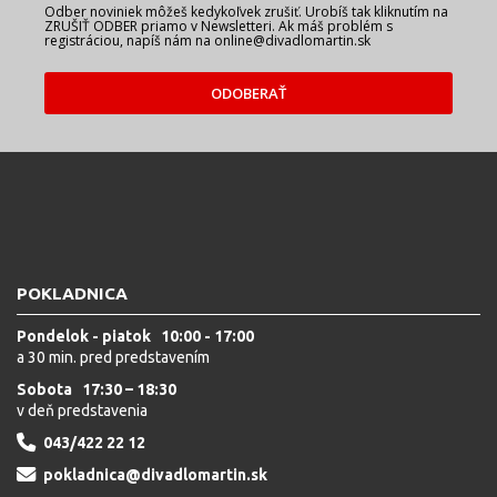
Odber noviniek môžeš kedykoľvek zrušiť. Urobíš tak kliknutím na
ZRUŠIŤ ODBER priamo v Newsletteri. Ak máš problém s
registráciou, napíš nám na online@divadlomartin.sk
ODOBERAŤ
POKLADNICA
Pondelok - piatok 10:00 - 17:00
a 30 min. pred predstavením
Sobota 17:30 – 18:30
v deň predstavenia
043/422 22 12
pokladnica@divadlomartin.sk