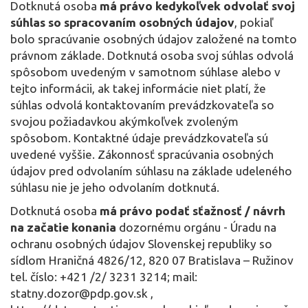
Dotknutá osoba
má právo kedykoľvek odvolať svoj
súhlas so spracovaním osobných údajov
, pokiaľ
bolo spracúvanie osobných údajov založené na tomto
právnom základe. Dotknutá osoba svoj súhlas odvolá
spôsobom uvedeným v samotnom súhlase alebo v
tejto informácii, ak takej informácie niet platí, že
súhlas odvolá kontaktovaním prevádzkovateľa so
svojou požiadavkou akýmkoľvek zvoleným
spôsobom. Kontaktné údaje prevádzkovateľa sú
uvedené vyššie. Zákonnosť spracúvania osobných
údajov pred odvolaním súhlasu na základe udeleného
súhlasu nie je jeho odvolaním dotknutá.
Dotknutá osoba
má
právo podať sťažnosť / návrh
na začatie konania
dozornému orgánu - Úradu na
ochranu osobných údajov Slovenskej republiky so
sídlom Hraničná 4826/12, 820 07 Bratislava – Ružinov
tel. číslo: +421 /2/ 3231 3214; mail:
statny.dozor@pdp.gov.sk ,