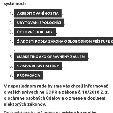
systémoch
,
AKREDITOVANÍ HOSTIA
,
UBYTOVANÍ SPOLOČNÍCI
,
ÚČTOVNÉ DOKLADY
ŽIADOSTI PODĽA ZÁKONA O SLOBODNOM PRÍSTUPE K
,
,
MARKETING AKO OPRÁVNENÝ ZÁUJEM
,
SPRÁVA REGISTRATÚRY
.
PROPAGÁCIA
V neposlednom rade by sme vás chceli informovať
o vašich právach na GDPR a zákona č. 18/2018 Z. z.
o ochrane osobných údajov a o zmene a doplnení
niektorých zákonov.
Dotknutá osoba má právo na
prístup ku svojim