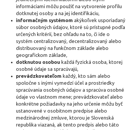
informáciami môžu použiť na vytvorenie profilu
dotknutej osoby a na jej identifikáciu,
informačným systémom
akýkoľvek usporiadaný
súbor osobných údajov, ktoré sú prístupné podľa
určených kritérií, bez ohľadu na to, či ide o
systém centralizovaný, decentralizovaný alebo
distribuovaný na funkčnom základe alebo
geografickom základe,
dotknutou osobou
každá fyzická osoba, ktorej
osobné údaje sa spracúvajú,
prevádzkovateľom
každý, kto sám alebo
spoločne s inými vymedzí účel a prostriedky
spracúvania osobných údajov a spracúva osobné
údaje vo vlastnom mene; prevádzkovateľ alebo
konkrétne požiadavky na jeho určenie môžu byť
ustanovené v osobitnom predpise alebo
medzinárodnej zmluve, ktorou je Slovenská
republika viazaná, ak tento predpis alebo táto