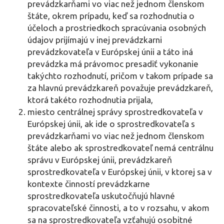
prevádzkarňami vo viac než jednom členskom
štáte, okrem prípadu, keď sa rozhodnutia o
účeloch a prostriedkoch spracúvania osobných
údajov prijímajú v inej prevádzkarni
prevádzkovateľa v Európskej únii a táto iná
prevádzka má právomoc presadiť vykonanie
takýchto rozhodnutí, pričom v takom prípade sa
za hlavnú prevádzkareň považuje prevádzkareň,
ktorá takéto rozhodnutia prijala,
miesto centrálnej správy sprostredkovateľa v
Európskej únii, ak ide o sprostredkovateľa s
prevádzkarňami vo viac než jednom členskom
štáte alebo ak sprostredkovateľ nemá centrálnu
správu v Európskej únii, prevádzkareň
sprostredkovateľa v Európskej únii, v ktorej sa v
kontexte činností prevádzkarne
sprostredkovateľa uskutočňujú hlavné
spracovateľské činnosti, a to v rozsahu, v akom
sa na sprostredkovateľa vzťahujú osobitné