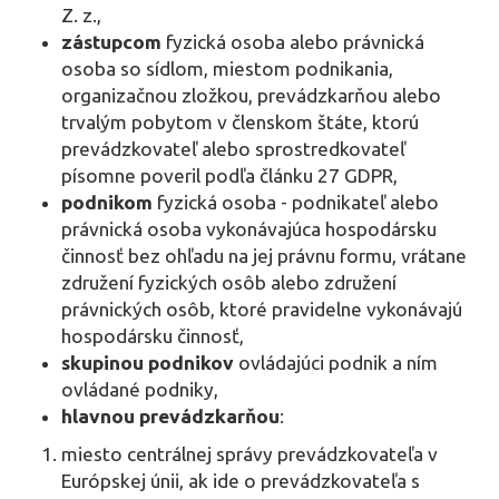
Z. z.,
zástupcom
fyzická osoba alebo právnická
osoba so sídlom, miestom podnikania,
organizačnou zložkou, prevádzkarňou alebo
trvalým pobytom v členskom štáte, ktorú
prevádzkovateľ alebo sprostredkovateľ
písomne poveril podľa článku 27 GDPR,
podnikom
fyzická osoba - podnikateľ alebo
právnická osoba vykonávajúca hospodársku
činnosť bez ohľadu na jej právnu formu, vrátane
združení fyzických osôb alebo združení
právnických osôb, ktoré pravidelne vykonávajú
hospodársku činnosť,
skupinou podnikov
ovládajúci podnik a ním
ovládané podniky,
hlavnou prevádzkarňou
:
miesto centrálnej správy prevádzkovateľa v
Európskej únii, ak ide o prevádzkovateľa s