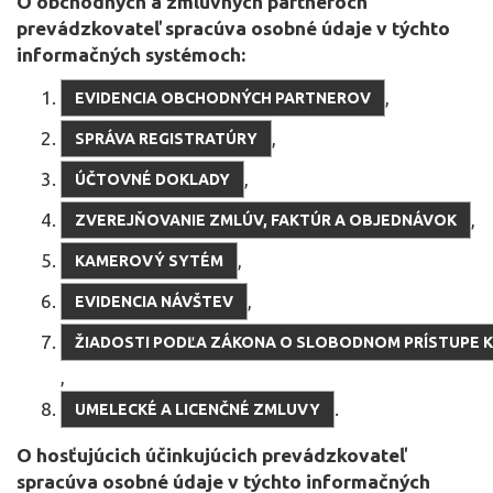
O obchodných a zmluvných partneroch
prevádzkovateľ spracúva osobné údaje v týchto
informačných systémoch:
,
EVIDENCIA OBCHODNÝCH PARTNEROV
,
SPRÁVA REGISTRATÚRY
,
ÚČTOVNÉ DOKLADY
,
ZVEREJŇOVANIE ZMLÚV, FAKTÚR A OBJEDNÁVOK
,
KAMEROVÝ SYTÉM
,
EVIDENCIA NÁVŠTEV
ŽIADOSTI PODĽA ZÁKONA O SLOBODNOM PRÍSTUPE K
,
.
UMELECKÉ A LICENČNÉ ZMLUVY
O hosťujúcich účinkujúcich prevádzkovateľ
spracúva osobné údaje v týchto informačných