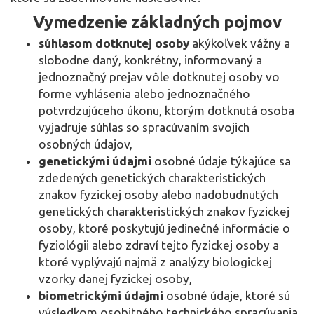
Vymedzenie základných pojmov
súhlasom dotknutej osoby
akýkoľvek vážny a
slobodne daný, konkrétny, informovaný a
jednoznačný prejav vôle dotknutej osoby vo
forme vyhlásenia alebo jednoznačného
potvrdzujúceho úkonu, ktorým dotknutá osoba
vyjadruje súhlas so spracúvaním svojich
osobných údajov,
genetickými údajmi
osobné údaje týkajúce sa
zdedených genetických charakteristických
znakov fyzickej osoby alebo nadobudnutých
genetických charakteristických znakov fyzickej
osoby, ktoré poskytujú jedinečné informácie o
fyziológii alebo zdraví tejto fyzickej osoby a
ktoré vyplývajú najmä z analýzy biologickej
vzorky danej fyzickej osoby,
biometrickými údajmi
osobné údaje, ktoré sú
výsledkom osobitného technického spracúvania