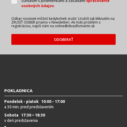
Súhlasím s podmienkami a zásadami
spracovanie
osobných údajov
.
Odber noviniek môžeš kedykoľvek zrušiť. Urobíš tak kliknutím na
ZRUŠIŤ ODBER priamo v Newsletteri. Ak máš problém s
registráciou, napíš nám na online@divadlomartin.sk
ODOBERAŤ
POKLADNICA
Pondelok - piatok 10:00 - 17:00
a 30 min. pred predstavením
Sobota 17:30 – 18:30
v deň predstavenia