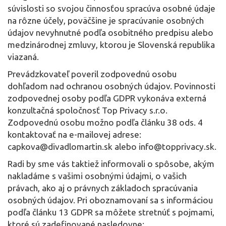
súvislosti so svojou činnosťou spracúva osobné údaje
na rôzne účely, poväčšine je spracúvanie osobných
údajov nevyhnutné podľa osobitného predpisu alebo
medzinárodnej zmluvy, ktorou je Slovenská republika
viazaná.
Prevádzkovateľ poveril zodpovednú osobu
dohľadom nad ochranou osobných údajov. Povinnosti
zodpovednej osoby podľa GDPR vykonáva externá
konzultačná spoločnosť Top Privacy s.r.o.
Zodpovednú osobu možno podľa článku 38 ods. 4
kontaktovať na e-mailovej adrese:
capkova@divadlomartin.sk alebo info@topprivacy.sk.
Radi by sme vás taktiež informovali o spôsobe, akým
nakladáme s vašimi osobnými údajmi, o vašich
právach, ako aj o právnych základoch spracúvania
osobných údajov. Pri oboznamovaní sa s informáciou
podľa článku 13 GDPR sa môžete stretnúť s pojmami,
ktoré sú zadefinované nasledovne: