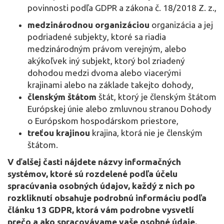
povinnosti podľa GDPR a zákona č. 18/2018 Z. z.,
medzinárodnou organizáciou
organizácia a jej
podriadené subjekty, ktoré sa riadia
medzinárodným právom verejným, alebo
akýkoľvek iný subjekt, ktorý bol zriadený
dohodou medzi dvoma alebo viacerými
krajinami alebo na základe takejto dohody,
členským štátom
štát, ktorý je členským štátom
Európskej únie alebo zmluvnou stranou Dohody
o Európskom hospodárskom priestore,
treťou krajinou
krajina, ktorá nie je členským
štátom.
V ďalšej časti nájdete názvy informačných
systémov, ktoré sú rozdelené podľa účelu
spracúvania osobných údajov, každý z nich po
rozkliknutí obsahuje podrobnú informáciu podľa
článku 13 GDPR, ktorá vám podrobne vysvetlí
prečo a ako spracovávame vaše osobné údaje.