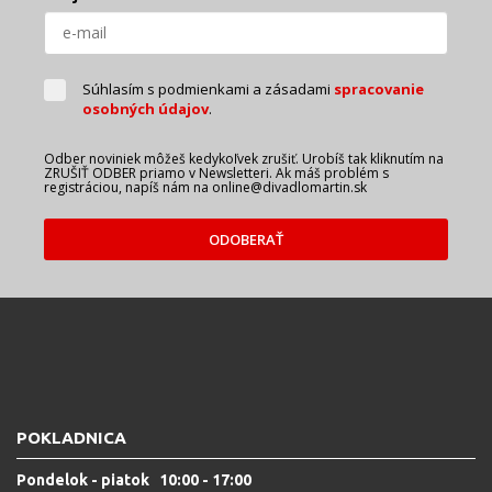
Súhlasím s podmienkami a zásadami
spracovanie
osobných údajov
.
Odber noviniek môžeš kedykoľvek zrušiť. Urobíš tak kliknutím na
ZRUŠIŤ ODBER priamo v Newsletteri. Ak máš problém s
registráciou, napíš nám na online@divadlomartin.sk
ODOBERAŤ
POKLADNICA
Pondelok - piatok 10:00 - 17:00